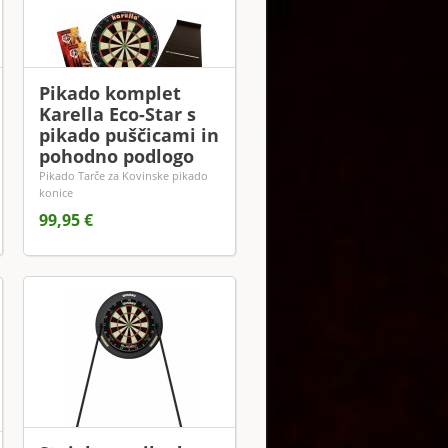
Pikado komplet
Karella Eco-Star s
pikado puščicami in
pohodno podlogo
Pikado Tarče za Kovinske pikado
konice
99,95 €