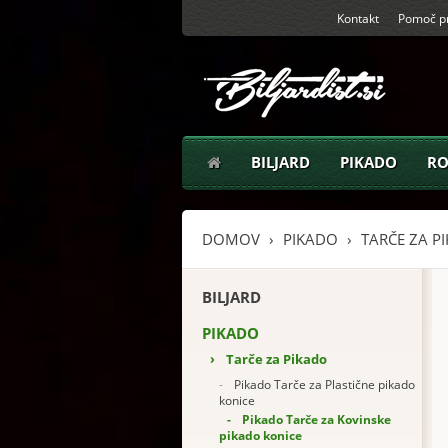
Kontakt
Pomoč pr
BILJARD
PIKADO
RO
DOMOV
PIKADO
TARČE ZA P
BILJARD
PIKADO
›
Tarče za Pikado
-
Pikado Tarče za Plastične pikado
konice
-
Pikado Tarče za Kovinske
pikado konice