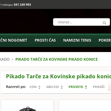
i nakupu:
041 249 993
ČNI NOGOMET
PROSTI ČAS
NAMIZNI TENIS
POKER
IKADO
PIKADO TARČE ZA KOVINSKE PIKADO KONICE
Pikado Tarče za Kovinske pikado koni
Razvrsti po:
CENI
ABECEDI
PRIVZETO
PRIKAŽI