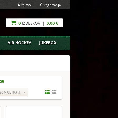
Prijava
Registracija
0
IZDELKOV |
0,00 €
AIR HOCKEY
JUKEBOX
ce
20 NA STRAN