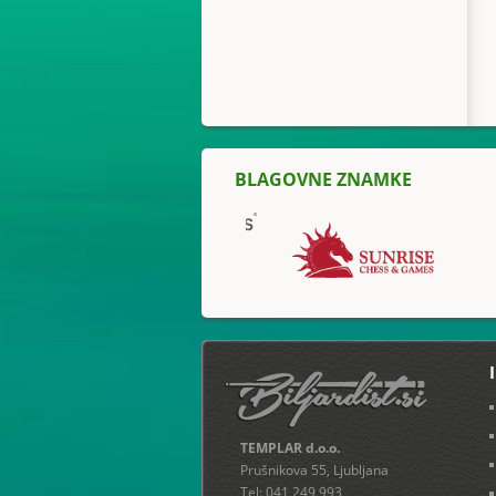
BLAGOVNE ZNAMKE
TEMPLAR d.o.o.
Prušnikova 55, Ljubljana
Tel: 041 249 993