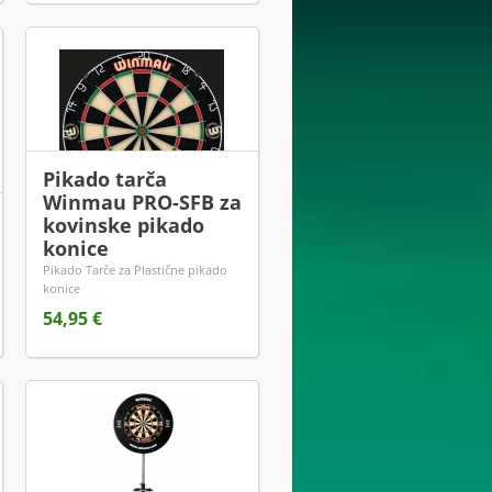
Pikado tarča
Winmau PRO-SFB za
kovinske pikado
konice
Pikado Tarče za Plastične pikado
konice
54,95 €