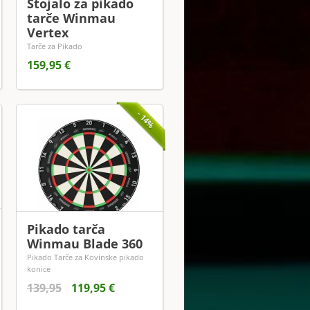
Stojalo za pikado
tarče Winmau
Vertex
Tarče za Pikado
159,95 €
- 14%
Pikado tarča
Winmau Blade 360
Pikado Tarče za Kovinske pikado
konice
139,95
119,95 €