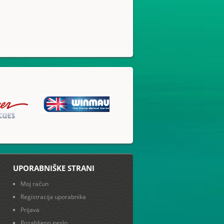
UPORABNIŠKE STRANI
Moj račun
Registracija uporabnika
Prijava
Pozabljeno geslo