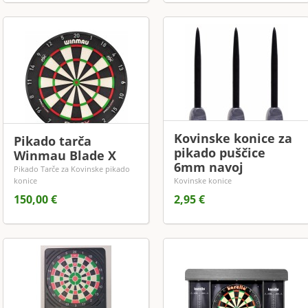
Kovinske konice za
Pikado tarča
pikado puščice
Winmau Blade X
6mm navoj
Pikado Tarče za Kovinske pikado
konice
Kovinske konice
150,00 €
2,95 €