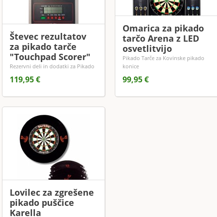
Omarica za pikado
Števec rezultatov
tarčo Arena z LED
za pikado tarče
osvetlitvijo
"Touchpad Scorer"
Pikado Tarče za Kovinske pikado
Rezervni deli in dodatki za Pikado
konice
119,95 €
99,95 €
Lovilec za zgrešene
pikado puščice
Karella