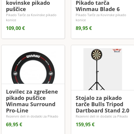
kovinske pikado
Pikado tarča
puščice
Winmau Blade 6
Pikado Tarče za Kovinske pikado
Pikado Tarče za Kovinske pikado
konice
konice
109,00 €
89,95 €
Lovilec za zgrešene
pikado puščice
Stojalo za pikado
Winmau Surround
tarče Bulls Tripod
Pro-Line
Dartboard Stand 2.0
Rezervni deli in dodatki za Pikado
Rezervni deli in dodatki za Pikado
69,95 €
159,95 €