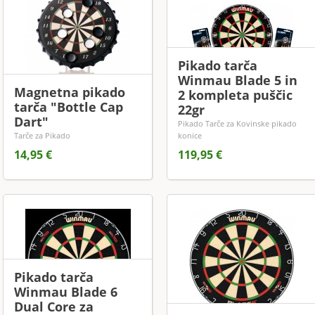
Pikado tarča
Winmau Blade 5 in
Magnetna pikado
2 kompleta puščic
tarča "Bottle Cap
22gr
Dart"
Pikado Tarče za Kovinske pikado
Tarče za Pikado
konice
14,95 €
119,95 €
Pikado tarča
Winmau Blade 6
Dual Core za