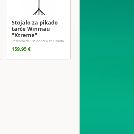
Stojalo za pikado
tarče Winmau
"Xtreme"
Rezervni deli in dodatki za Pikado
159,95 €