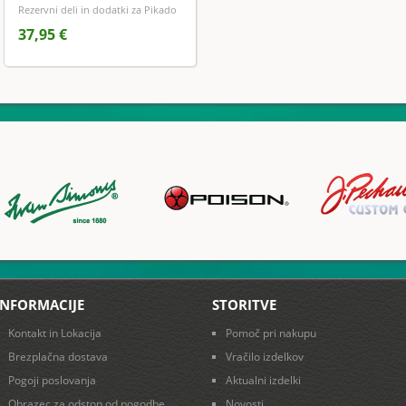
Rezervni deli in dodatki za Pikado
37,95 €
INFORMACIJE
STORITVE
Kontakt in Lokacija
Pomoč pri nakupu
Brezplačna dostava
Vračilo izdelkov
Pogoji poslovanja
Aktualni izdelki
Obrazec za odstop od pogodbe
Novosti