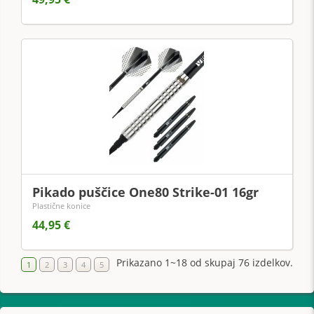
Pikado puščice One80 Strike-01 16gr
Plastične konice
44,95 €
Prikazano 1~18 od skupaj 76 izdelkov.
1
2
3
4
5