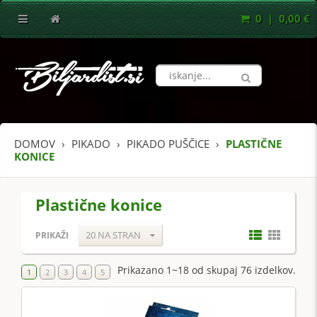
0 | 0,00 €
DOMOV
PIKADO
PIKADO PUŠČICE
PLASTIČNE
KONICE
Plastične konice
20 NA STRAN
PRIKAŽI
Prikazano 1~18 od skupaj 76 izdelkov.
1
2
3
4
5