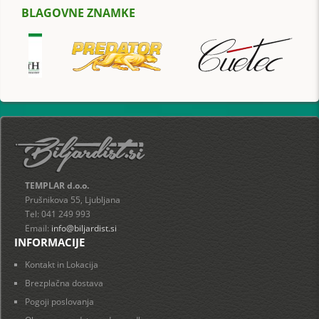
BLAGOVNE ZNAMKE
TEMPLAR d.o.o.
Prušnikova 55, Ljubljana
Tel: 041 249 993
Email:
info@biljardist.si
INFORMACIJE
Kontakt in Lokacija
Brezplačna dostava
Pogoji poslovanja