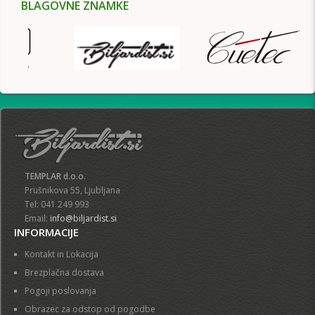
BLAGOVNE ZNAMKE
TEMPLAR d.o.o.
Prušnikova 55, Ljubljana
Tel: 041 249 993
Email:
info@biljardist.si
INFORMACIJE
Kontakt in Lokacija
Brezplačna dostava
Pogoji poslovanja
Obrazec za odstop od pogodbe