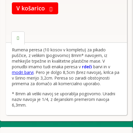
V košarico
Rumena peresa (10 kosov v kompletu) za pikado
puščice, z velikim (pogovorno) 8mm* navojem, iz
mehkejše trpežne in kvalitetne plastične mase. V
ponudbi imamo tudi enaka peresa v
rdeči
barvi in v
modri barvi
. Pero je dolgo 8,5cm (brez navoja), krilca pa
v širino merijo 3,2cm. Peresa so zaradi obstojnosti
primerna za domačo ali komercialno uporabo.
* 8mm ali veliki navoj se uporablja pogovorno. Uradni
naziv navoja je 1/4, z dejanskim premerom navoja
6,3mm.