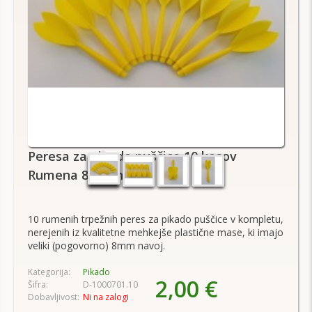
Peresa za pikado puščice 10 kosov
Rumena 8mm navoj
10 rumenih trpežnih peres za pikado puščice v kompletu,
nerejenih iz kvalitetne mehkejše plastične mase, ki imajo
veliki (pogovorno) 8mm navoj.
Kategorija:
Pikado
2,00 €
Šifra:
D-1000701.10
Dobavljivost:
Ni na zalogi