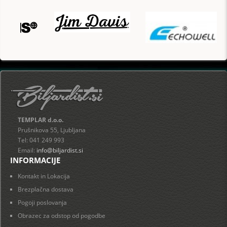
TEMPLAR d.o.o.
Prušnikova 55, Ljubljana
Tel: 041 249 993
Email:
info@biljardist.si
INFORMACIJE
Kontakt in Lokacija
Brezplačna dostava
Pogoji poslovanja
Obrazec za odstop od pogodbe