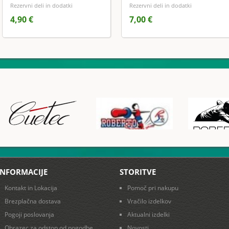
Rezervni deli in dodatki
Rezervni deli in dodatki
4,90 €
7,00 €
INFORMACIJE
STORITVE
Kontakt in Lokacija
Pomoč pri nakupu
Brezplačna dostava
Vračilo izdelkov
Pogoji poslovanja
Aktualni izdelki
Obrazec za odstop od pogodbe
Novosti