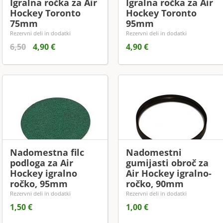
Igralna ročka za Air
Igralna ročka za Air
Hockey Toronto
Hockey Toronto
75mm
95mm
Rezervni deli in dodatki
Rezervni deli in dodatki
6,50
4,90 €
4,90 €
Nadomestna filc
Nadomestni
podloga za Air
gumijasti obroč za
Hockey igralno
Air Hockey igralno-
ročko, 95mm
ročko, 90mm
Rezervni deli in dodatki
Rezervni deli in dodatki
1,50 €
1,00 €