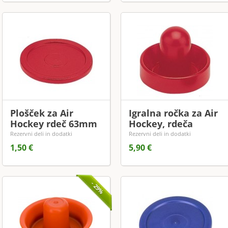
Plošček za Air
Igralna ročka za Air
Hockey rdeč 63mm
Hockey, rdeča
Rezervni deli in dodatki
Rezervni deli in dodatki
1,50 €
5,90 €
- 29%