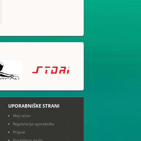
UPORABNIŠKE STRANI
Moj račun
Registracija uporabnika
Prijava
Pozabljeno geslo