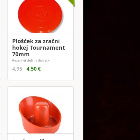
Plošček za zračni
hokej Tournament
70mm
Rezervni deli in dodatki
4,95
4,50 €