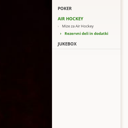
POKER
AIR HOCKEY
›
Mize za Air Hockey
›
Rezervni deli in dodatki
JUKEBOX