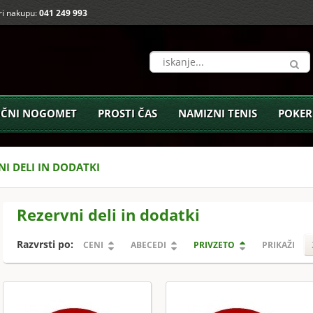
i nakupu:
041 249 993
ČNI NOGOMET
PROSTI ČAS
NAMIZNI TENIS
POKER
NI DELI IN DODATKI
Rezervni deli in dodatki
Razvrsti po:
CENI
ABECEDI
PRIVZETO
PRIKAŽI