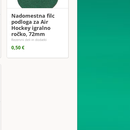
Nadomestna filc
podloga za Air
Hockey igralno
ročko, 72mm
Rezervni deli in dodatki
0,50 €