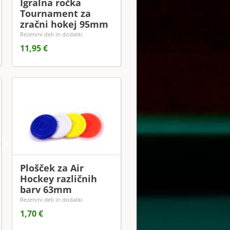
Igralna ročka
Tournament za
zračni hokej 95mm
Rezervni deli in dodatki
11,95 €
Plošček za Air
Hockey različnih
barv 63mm
Rezervni deli in dodatki
1,70 €