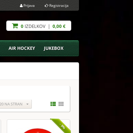
Prijava
Registracija
0
IZDELKOV |
0,00 €
AIR HOCKEY
JUKEBOX
20 NA STRAN
- 9%