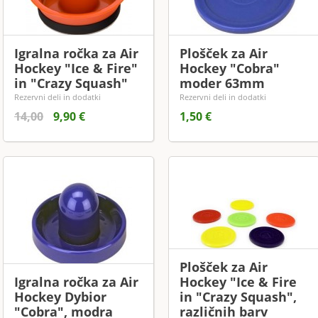
Igralna ročka za Air
Plošček za Air
Hockey "Ice & Fire"
Hockey "Cobra"
in "Crazy Squash"
moder 63mm
Rezervni deli in dodatki
Rezervni deli in dodatki
14,00
9,90 €
1,50 €
Plošček za Air
Igralna ročka za Air
Hockey "Ice & Fire
Hockey Dybior
in "Crazy Squash",
"Cobra", modra
različnih barv