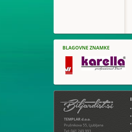
BLAGOVNE ZNAMKE
TEMPLAR d.o.o.
Prušnikova 55, Ljubljana
Tel: 041 249 993