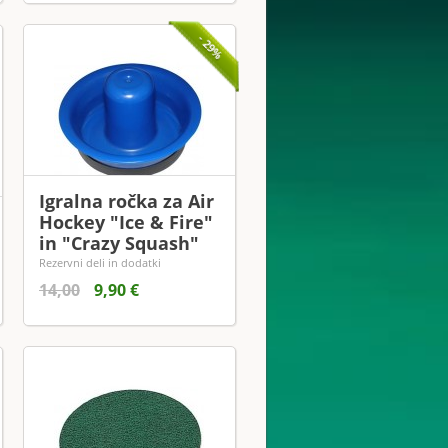
- 29%
Igralna ročka za Air
Hockey "Ice & Fire"
in "Crazy Squash"
Rezervni deli in dodatki
14,00
9,90 €