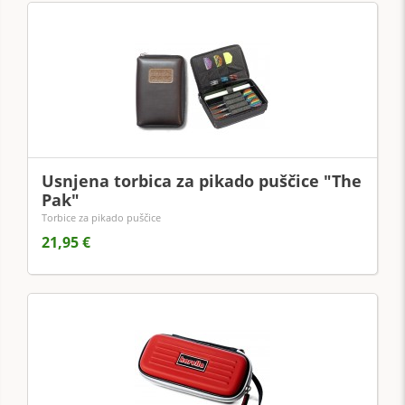
Usnjena torbica za pikado puščice "The
Pak"
Torbice za pikado puščice
21,95 €