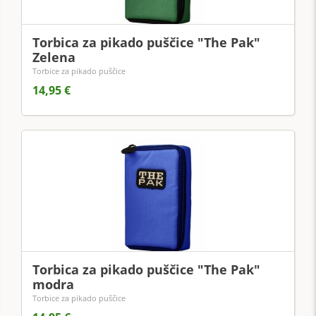
Torbica za pikado puščice "The Pak"
Zelena
Torbice za pikado puščice
14,95 €
Torbica za pikado puščice "The Pak"
modra
Torbice za pikado puščice