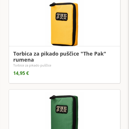
Torbica za pikado puščice "The Pak"
rumena
Torbice za pikado puščice
14,95 €