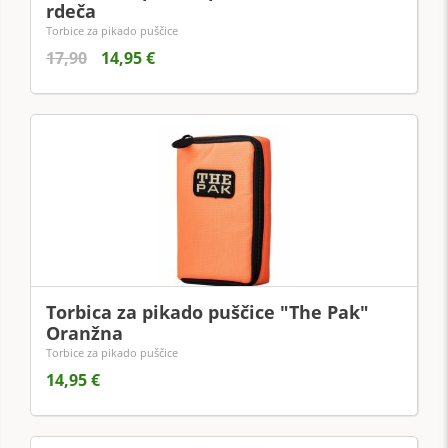
rdeča
Torbice za pikado puščice
17,90
14,95 €
Torbica za pikado puščice "The Pak"
Oranžna
Torbice za pikado puščice
14,95 €