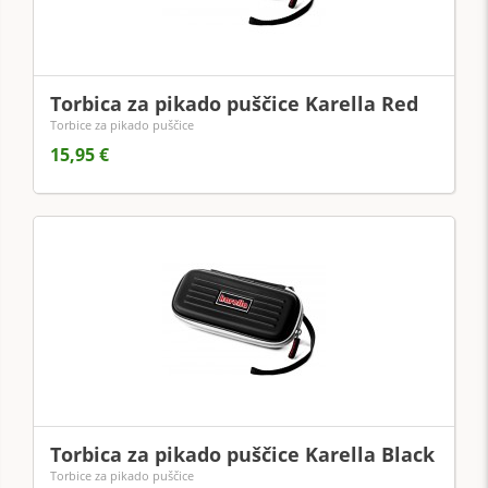
Torbica za pikado puščice Karella Red
Torbice za pikado puščice
15,95 €
Torbica za pikado puščice Karella Black
Torbice za pikado puščice