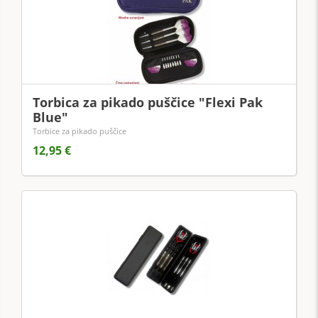
Torbica za pikado puščice "Flexi Pak
Blue"
Torbice za pikado puščice
12,95 €