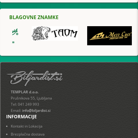
BLAGOVNE ZNAMKE
TEMPLAR d.o.o.
Prušnikova 55, Ljubljana
Tel: 041 249 993
Email:
info@biljardist.si
INFORMACIJE
Kontakt in Lokacija
Brezplačna dostava