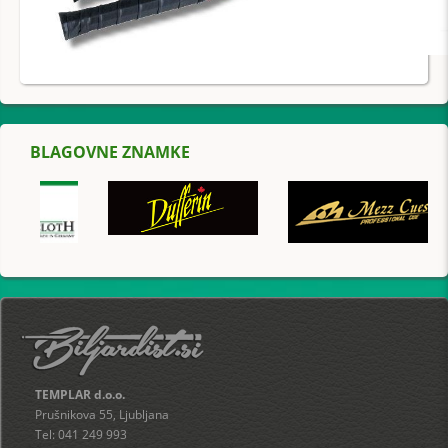
BLAGOVNE ZNAMKE
TEMPLAR d.o.o.
Prušnikova 55, Ljubljana
Tel: 041 249 993