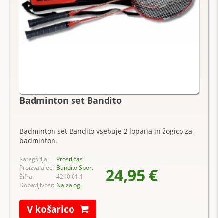
Badminton set Bandito
Badminton set Bandito vsebuje 2 loparja in žogico za
badminton.
Kategorija:
Prosti čas
Proizvajalec:
Bandito Sport
24,95 €
Šifra:
4210.01.1
Dobavljivost:
Na zalogi
V košarico