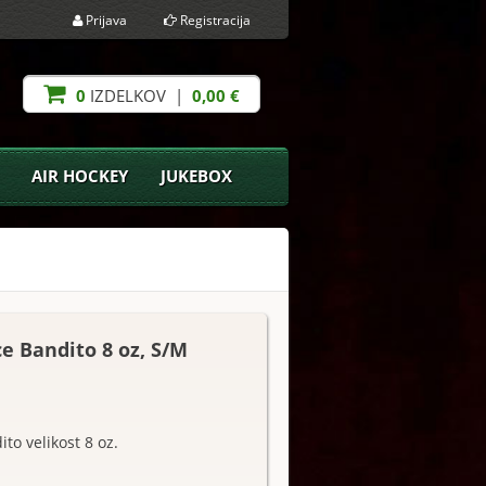
Prijava
Registracija
0
IZDELKOV |
0,00 €
AIR HOCKEY
JUKEBOX
e Bandito 8 oz, S/M
to velikost 8 oz.