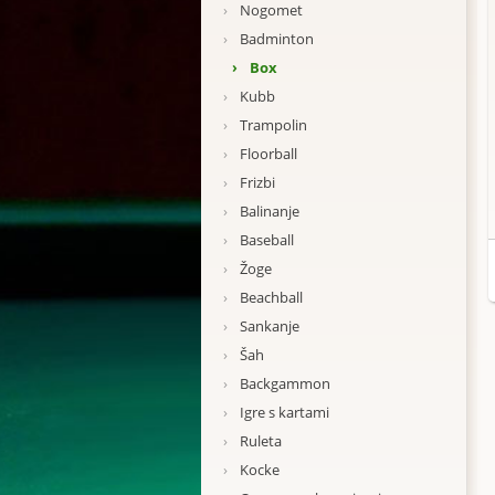
›
Nogomet
›
Badminton
›
Box
›
Kubb
›
Trampolin
›
Floorball
›
Frizbi
›
Balinanje
›
Baseball
›
Žoge
›
Beachball
›
Sankanje
›
Šah
›
Backgammon
›
Igre s kartami
›
Ruleta
›
Kocke