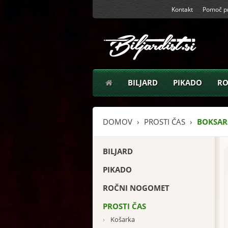
Kontakt
Pomoč pr
BILJARD
PIKADO
RO
DOMOV
PROSTI ČAS
BOKSARS
BILJARD
PIKADO
ROČNI NOGOMET
PROSTI ČAS
›
Košarka