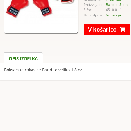
Proizvajalec:
Bandito Sport
Šifra:
4510.01.1
Dobavljivost:
Na zalogi
V košarico
OPIS IZDELKA
Boksarske rokavice Bandito velikost 8 oz.