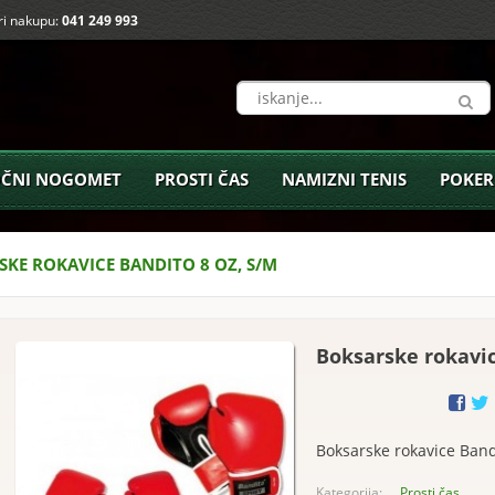
i nakupu:
041 249 993
ČNI NOGOMET
PROSTI ČAS
NAMIZNI TENIS
POKER
KE ROKAVICE BANDITO 8 OZ, S/M
Boksarske rokavic
Boksarske rokavice Bandi
Kategorija:
Prosti čas