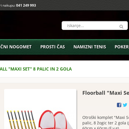
i nakupu:
041 249 993
ČNI NOGOMET
PROSTI ČAS
NAMIZNI TENIS
POKER
LL "MAXI SET" 8 PALIC IN 2 GOLA
Floorball "Maxi Se
Otroški komplet "Maxi Se
palic, 8 žogic ter 2 gol
60cm x 60cm (š,v,g).