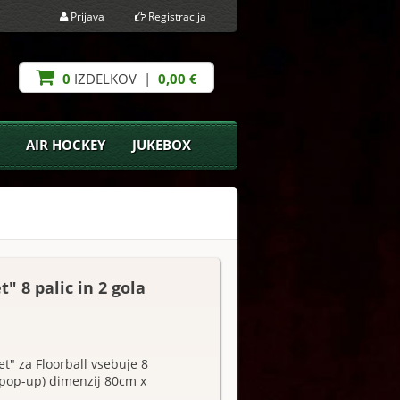
Prijava
Registracija
0
IZDELKOV |
0,00 €
AIR HOCKEY
JUKEBOX
t" 8 palic in 2 gola
t" za Floorball vsebuje 8
a (pop-up) dimenzij 80cm x