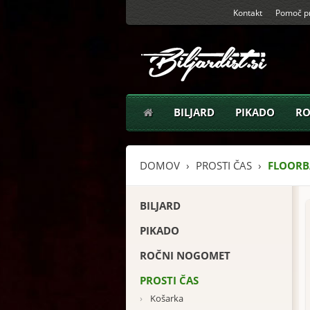
Kontakt
Pomoč pr
BILJARD
PIKADO
RO
DOMOV
PROSTI ČAS
FLOORBA
BILJARD
PIKADO
ROČNI NOGOMET
PROSTI ČAS
›
Košarka