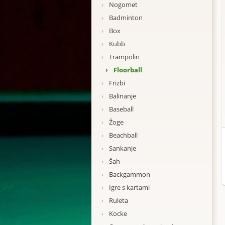
›
Nogomet
›
Badminton
›
Box
›
Kubb
›
Trampolin
›
Floorball
›
Frizbi
›
Balinanje
›
Baseball
›
Žoge
›
Beachball
›
Sankanje
›
Šah
›
Backgammon
›
Igre s kartami
›
Ruleta
›
Kocke