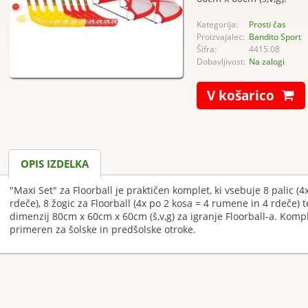
Kategorija:
Prosti čas
Proizvajalec:
Bandito Sport
Šifra:
4415.08
Dobavljivost:
Na zalogi
V košarico
OPIS IZDELKA
"Maxi Set" za Floorball je praktičen komplet, ki vsebuje 8 palic (
rdeče), 8 žogic za Floorball (4x po 2 kosa = 4 rumene in 4 rdeče) t
dimenzij 80cm x 60cm x 60cm (š,v,g) za igranje Floorball-a. Kompl
primeren za šolske in predšolske otroke.