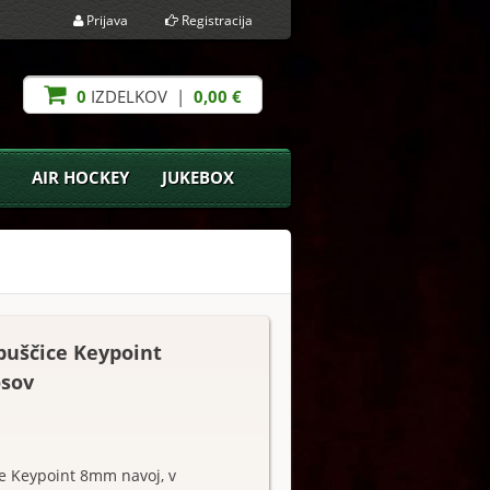
Prijava
Registracija
0
IZDELKOV |
0,00 €
AIR HOCKEY
JUKEBOX
puščice Keypoint
osov
e Keypoint 8mm navoj, v