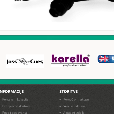
INFORMACIJE
STORITVE
Kontakt in Lokacija
Pomoč pri nakupu
Brezplačna dostava
Vračilo izdelkov
Pogoji poslovanja
Aktualni izdelki