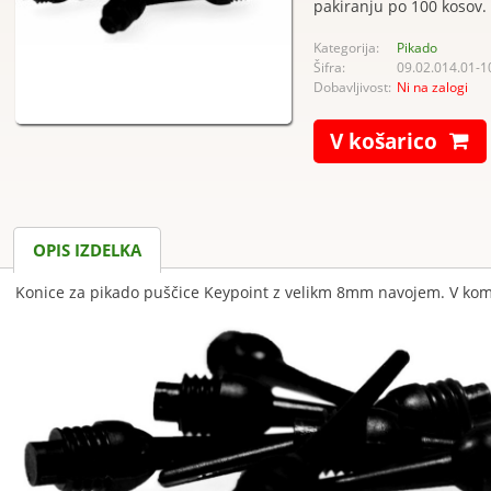
pakiranju po 100 kosov.
Kategorija:
Pikado
Šifra:
09.02.014.01-1
Dobavljivost:
Ni na zalogi
V košarico
OPIS IZDELKA
Konice za pikado puščice Keypoint z velikm 8mm navojem. V komp