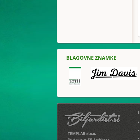
BLAGOVNE ZNAMKE
TEMPLAR d.o.o.
Prušnikova 55, Ljubljana