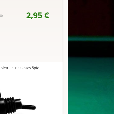
2,95 €
00
letu je 100 kosov špic.