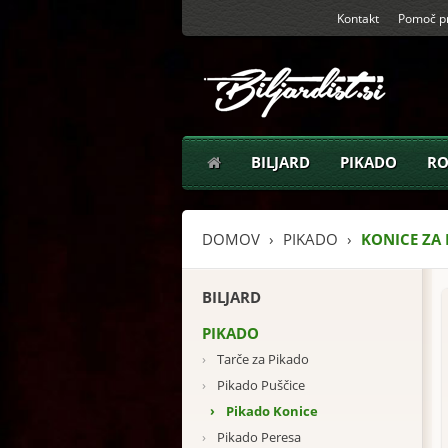
Kontakt
Pomoč pr
BILJARD
PIKADO
RO
DOMOV
PIKADO
KONICE ZA
BILJARD
PIKADO
›
Tarče za Pikado
›
Pikado Puščice
›
Pikado Konice
›
Pikado Peresa