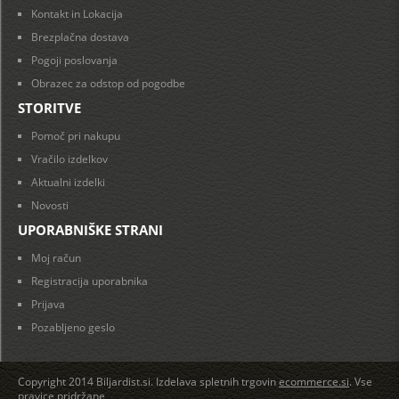
Kontakt in Lokacija
Brezplačna dostava
Pogoji poslovanja
Obrazec za odstop od pogodbe
STORITVE
Pomoč pri nakupu
Vračilo izdelkov
Aktualni izdelki
Novosti
UPORABNIŠKE STRANI
Moj račun
Registracija uporabnika
Prijava
Pozabljeno geslo
Copyright 2014 Biljardist.si. Izdelava spletnih trgovin
ecommerce.si
. Vse
pravice pridržane