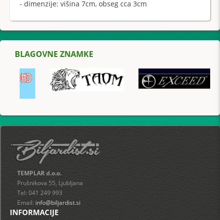
- dimenzije: višina 7cm, obseg cca 3cm
BLAGOVNE ZNAMKE
TEMPLAR d.o.o.
Prušnikova 55, Ljubljana
Tel: 041 249 993
Email:
info@biljardist.si
INFORMACIJE