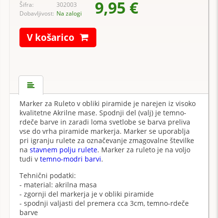
9,95 €
Šifra:
302003
10,95 €
Dobavljivost:
Na zalogi
V košarico
Marker za Ruleto v obliki piramide je narejen iz visoko
kvalitetne Akrilne mase. Spodnji del (valj) je temno-
rdeče barve in zaradi loma svetlobe se barva preliva
vse do vrha piramide markerja. Marker se uporablja
pri igranju rulete za označevanje zmagovalne številke
na
stavnem polju rulete
. Marker za ruleto je na voljo
tudi v
temno-modri barvi
.
Tehnični podatki:
- material: akrilna masa
- zgornji del markerja je v obliki piramide
- spodnji valjasti del premera cca 3cm, temno-rdeče
barve