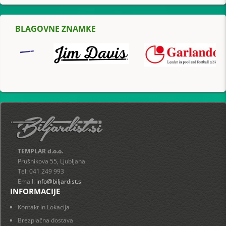
BLAGOVNE ZNAMKE
TEMPLAR d.o.o.
Prušnikova 55, Ljubljana
Tel: 041 249 993
Email:
info@biljardist.si
INFORMACIJE
Kontakt in Lokacija
Brezplačna dostava