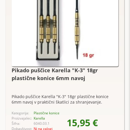
Pikado puščice Karella "K-3" 18gr
plastične konice 6mm navoj
Pikado puščice Karella "K-3" 18gr plastične konice
6mm navoj v praktični škatlici za shranjevanje.
Kategorija:
Plastične konice
Proizvajalec:
Karella
15,95 €
Šifra:
6040.03.1
Dobavljivost:
Ni na zalogi