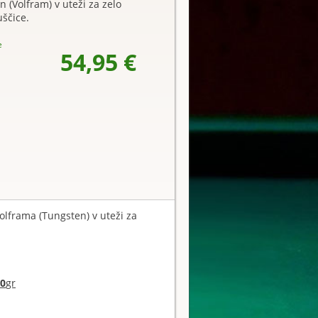
 (Volfram) v uteži za zelo
ščice.
e
54,95 €
olframa (Tungsten) v uteži za
0
gr