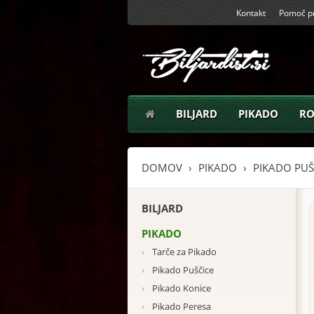
Kontakt
Pomoč pr
BILJARD
PIKADO
RO
DOMOV
PIKADO
PIKADO PUŠ
BILJARD
PIKADO
›
Tarče za Pikado
›
Pikado Puščice
›
Pikado Konice
›
Pikado Peresa