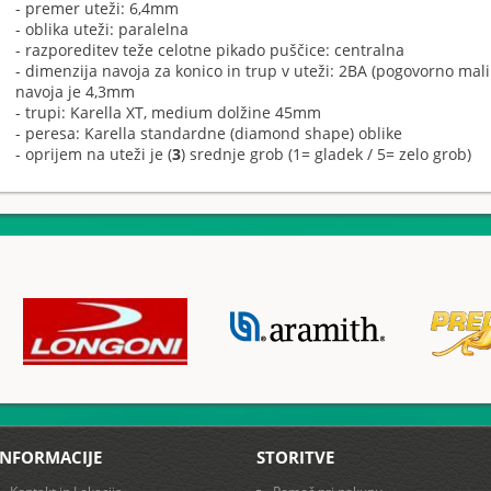
- premer uteži: 6,4mm
- oblika uteži: paralelna
- razporeditev teže celotne pikado puščice: centralna
- dimenzija navoja za konico in trup v uteži: 2BA (pogovorno ma
navoja je 4,3mm
- trupi: Karella XT, medium dolžine 45mm
- peresa: Karella standardne (diamond shape) oblike
- oprijem na uteži je (
3
) srednje grob (1= gladek / 5= zelo grob)
INFORMACIJE
STORITVE