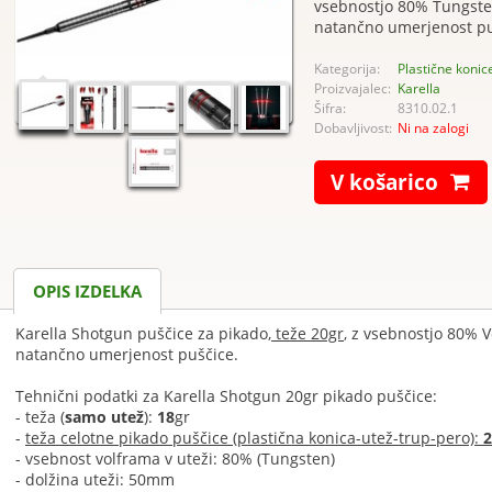
vsebnostjo 80% Tungsten
natančno umerjenost pu
Kategorija:
Plastične konic
Proizvajalec:
Karella
Šifra:
8310.02.1
Dobavljivost:
Ni na zalogi
V košarico
OPIS IZDELKA
Karella Shotgun puščice za pikado,
teže 20gr
, z vsebnostjo 80% V
natančno umerjenost puščice.
Tehnični podatki za Karella Shotgun 20gr pikado puščice:
- teža (
samo utež
):
18
gr
-
teža celotne pikado puščice (plastična konica-utež-trup-pero):
2
- vsebnost volframa v uteži: 80% (Tungsten)
- dolžina uteži: 50mm