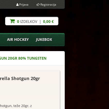
Prijava
Registracija
0
IZDELKOV |
0,00 €
AIR HOCKEY
JUKEBOX
TGUN 20GR 80% TUNGSTEN
rella Shotgun 20gr
hotgun, teže 20gr, z