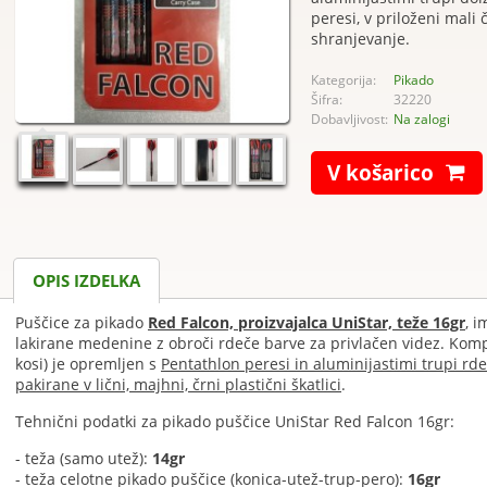
peresi, v priloženi mali č
shranjevanje.
Kategorija:
Pikado
Šifra:
32220
Dobavljivost:
Na zalogi
V košarico
OPIS IZDELKA
Puščice za pikado
Red Falcon, proizvajalca UniStar, teže 16gr
, i
lakirane medenine z obroči rdeče barve za privlačen videz. Komp
kosi) je opremljen s
Pentathlon peresi in aluminijastimi trupi rd
pakirane v lični, majhni, črni plastični škatlici
.
Tehnični podatki za pikado puščice UniStar Red Falcon 16gr:
- teža (samo utež):
14gr
- teža celotne pikado puščice (konica-utež-trup-pero):
16gr