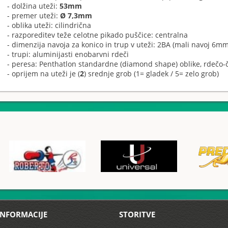
- dolžina uteži:
53mm
- premer uteži:
Ø 7,3mm
- oblika uteži: cilindrična
- razporeditev teže celotne pikado puščice: centralna
- dimenzija navoja za konico in trup v uteži: 2BA (mali navoj 6mm
- trupi: aluminijasti enobarvni rdeči
- peresa: Penthatlon standardne (diamond shape) oblike, rdečo-
- oprijem na uteži je (
2
) srednje grob (1= gladek / 5= zelo grob)
INFORMACIJE
STORITVE