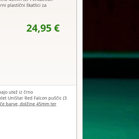
rni plastični škatlici za
24,95 €
majo utež iz črno
let UniStar Red Falcon puščic (3
eče barve, dolžine 45mm ter