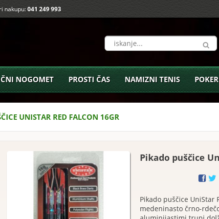
i nakupu:
041 249 993
ČNI NOGOMET
PROSTI ČAS
NAMIZNI TENIS
POKER
ŠČICE UNISTAR RED FALCON 16GR
Pikado puščice Un
Pikado puščice UniStar 
medeninasto črno-rdečo
aluminijastimi trupi do