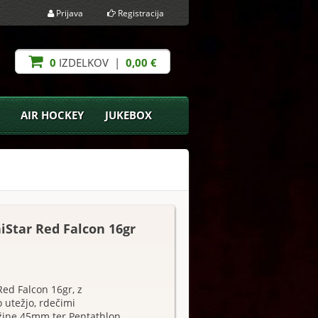
Prijava
Registracija
0
IZDELKOV |
0,00 €
AIR HOCKEY
JUKEBOX
iStar Red Falcon 16gr
Red Falcon 16gr, z
 utežjo, rdečimi
lžine 45mm ter Pentathlon