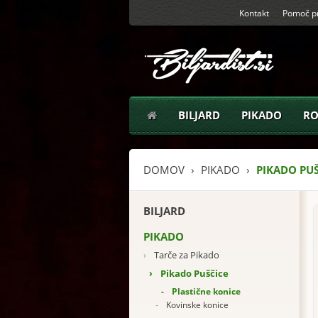
Kontakt
Pomoč pr
BILJARD
PIKADO
RO
DOMOV
PIKADO
PIKADO PU
BILJARD
PIKADO
›
Tarče za Pikado
›
Pikado Puščice
-
Plastične konice
-
Kovinske konice