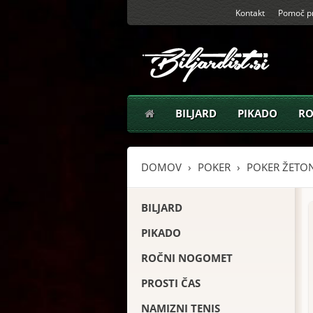
Kontakt
Pomoč pr
BILJARD
PIKADO
RO
DOMOV
POKER
POKER ŽETON
BILJARD
PIKADO
ROČNI NOGOMET
PROSTI ČAS
NAMIZNI TENIS