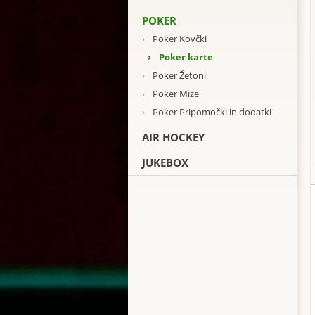
POKER
›
Poker Kovčki
›
Poker karte
›
Poker Žetoni
›
Poker Mize
›
Poker Pripomočki in dodatki
AIR HOCKEY
JUKEBOX