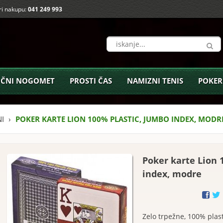
i nakupu:
041 249 993
ČNI NOGOMET
PROSTI ČAS
NAMIZNI TENIS
POKER
I
POKER KARTE LION 100% PLASTIC, JUMBO INDEX, MODR
Poker karte Lion 
index, modre
Zelo trpežne, 100% plas