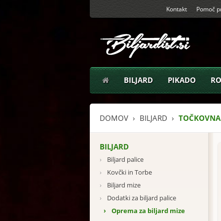
Kontakt
Pomoč pr
BILJARD
PIKADO
RO
DOMOV
BILJARD
TOČKOVNA 
BILJARD
›
Biljard palice
›
Kovčki in Torbe
›
Biljard mize
›
Dodatki za biljard palice
›
Oprema za biljard mize