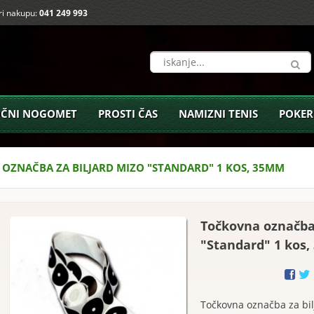
i nakupu:
041 249 993
ČNI NOGOMET
PROSTI ČAS
NAMIZNI TENIS
POKER
OZNAČBA ZA BILJARD MIZO "STANDARD" 1 KOS, 35MM
Točkovna označba 
"Standard" 1 kos
Točkovna označba za bil