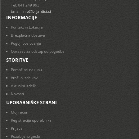
Tel: 041 249 993
Email:
info@biljardist.si
INFORMACIJE
Kontakt in Lokacija
Brezplačna dostava
Pogoji poslovanja
Obrazec za odstop od pogodbe
STORITVE
Pomoč pri nakupu
Vračilo izdelkov
Aktualni izdelki
Novosti
UPORABNIŠKE STRANI
Moj račun
Registracija uporabnika
Prijava
Pozabljeno geslo