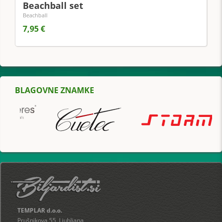
Beachball set
Beachball
7,95 €
BLAGOVNE ZNAMKE
TEMPLAR d.o.o.
Prušnikova 55, Ljubljana