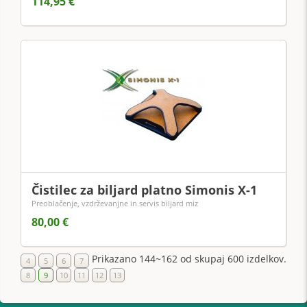
114,95 €
Čistilec za biljard platno Simonis X-1
Preoblačenje, vzdrževanjne in servis biljard miz
80,00 €
Prikazano 144~162 od skupaj 600 izdelkov.
4
5
6
7
8
9
10
11
12
13