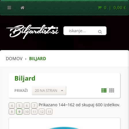
0 | 0,00 €
DOMOV
BILJARD
Biljard
20 NA STRAN
PRIKAŽI
Prikazano 144~162 od skupaj 600 izdelkov.
4
5
6
7
8
9
10
11
12
13