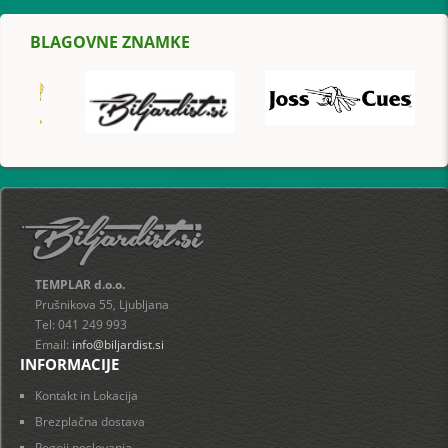
BLAGOVNE ZNAMKE
TEMPLAR d.o.o.
Prušnikova 55, Ljubljana
Tel: 041 249 993
Email:
info@biljardist.si
INFORMACIJE
Kontakt in Lokacija
Brezplačna dostava
Pogoji poslovanja