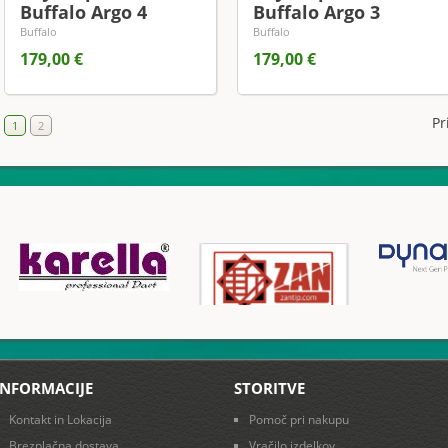
Buffalo Argo 4
Buffalo Argo 3
Buffalo
Buffalo
179,00 €
179,00 €
Pr
1
2
INFORMACIJE
STORITVE
Kontakt in Lokacija
Pomoč pri nakupu
Brezplačna dostava
Vračilo izdelkov