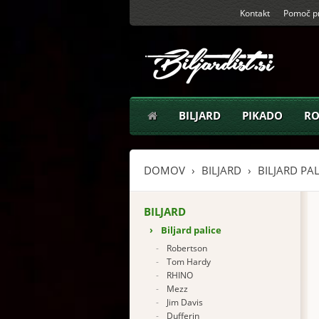
Kontakt
Pomoč pr
BILJARD
PIKADO
RO
DOMOV
BILJARD
BILJARD PAL
BILJARD
›
Biljard palice
-
Robertson
-
Tom Hardy
-
RHINO
-
Mezz
-
Jim Davis
-
Dufferin