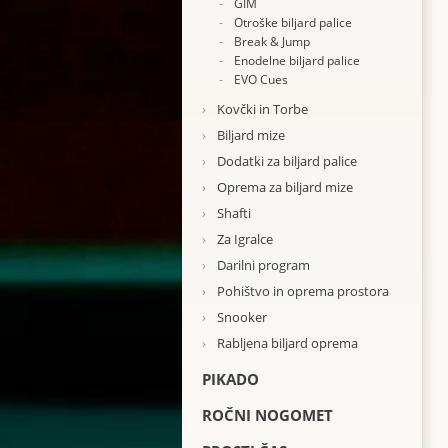
-
GIM
-
Otroške biljard palice
-
Break & Jump
-
Enodelne biljard palice
-
EVO Cues
›
Kovčki in Torbe
›
Biljard mize
›
Dodatki za biljard palice
›
Oprema za biljard mize
›
Shafti
›
Za Igralce
›
Darilni program
›
Pohištvo in oprema prostora
›
Snooker
›
Rabljena biljard oprema
PIKADO
ROČNI NOGOMET