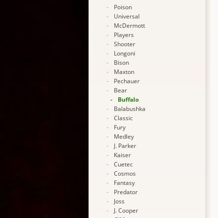
-
Poison
-
Universal
-
McDermott
-
Players
-
Shooter
-
Longoni
-
Bison
-
Maxton
-
Pechauer
-
Bear
-
Buffalo
-
Balabushka
-
Classic
-
Fury
-
Medley
-
J. Parker
-
Kaiser
-
Cuetec
-
Cosmos
-
Fantasy
-
Predator
-
Joss
-
J. Cooper