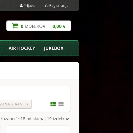
Prijava
Registracija
0
IZDELKOV |
0,00 €
AIR HOCKEY
JUKEBOX
20 NA STRAN
ikazano 1~18 od skupaj 19 izdelkov.