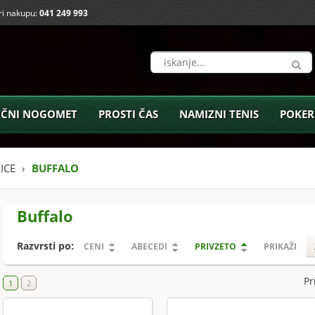
i nakupu:
041 249 993
ČNI NOGOMET
PROSTI ČAS
NAMIZNI TENIS
POKER
ICE
BUFFALO
Buffalo
Razvrsti po:
CENI
ABECEDI
PRIVZETO
PRIKAŽI
Pr
1
2