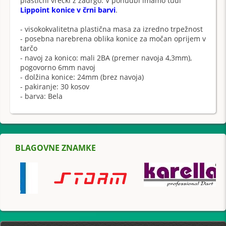
plastični vrečki z zadrgo. V ponudbi imamo tudi
Lippoint konice v črni barvi
.
- visokokvalitetna plastična masa za izredno trpežnost
- posebna narebrena oblika konice za močan oprijem v
tarčo
- navoj za konico: mali 2BA (premer navoja 4,3mm),
pogovorno 6mm navoj
- dolžina konice: 24mm (brez navoja)
- pakiranje: 30 kosov
- barva: Bela
BLAGOVNE ZNAMKE