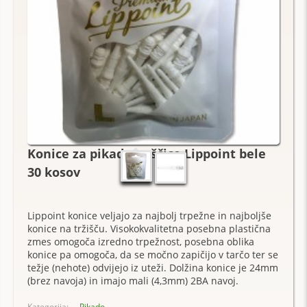
Konice za pikado puščice Lippoint bele
30 kosov
Lippoint konice veljajo za najbolj trpežne in najboljše
konice na tržišču. Visokokvalitetna posebna plastična
zmes omogoča izredno trpežnost, posebna oblika
konice pa omogoča, da se močno zapičijo v tarčo ter se
težje (nehote) odvijejo iz uteži. Dolžina konice je 24mm
(brez navoja) in imajo mali (4,3mm) 2BA navoj.
Kategorija:
Pikado