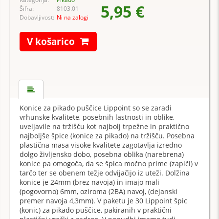
5,95 €
Šifra:
8103.01
Dobavljivost:
Ni na zalogi
V košarico
Konice za pikado puščice Lippoint so se zaradi
vrhunske kvalitete, posebnih lastnosti in oblike,
uveljavile na tržišču kot najbolj trpežne in praktično
najboljše špice (konice za pikado) na tržišču. Posebna
plastična masa visoke kvalitete zagotavlja izredno
dolgo življensko dobo, posebna oblika (narebrena)
konice pa omogoča, da se špica močno prime (zapiči) v
tarčo ter se obenem težje odvijačijo iz uteži. Dolžina
konice je 24mm (brez navoja) in imajo mali
(pogovorno) 6mm, oziroma (2BA) navoj, (dejanski
premer navoja 4,3mm). V paketu je 30 Lippoint špic
(konic) za pikado puščice, pakiranih v praktični