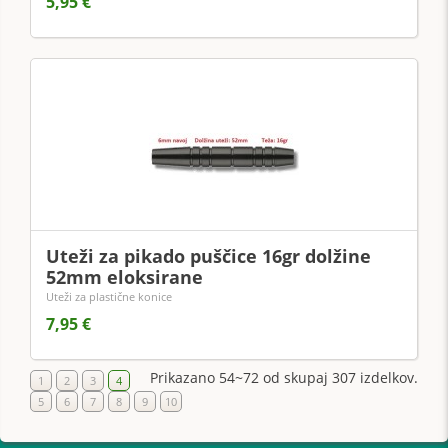
5,95 €
Uteži za pikado puščice 16gr dolžine
52mm eloksirane
Uteži za plastične konice
7,95 €
Prikazano 54~72 od skupaj 307 izdelkov.
1
2
3
4
5
6
7
8
9
10