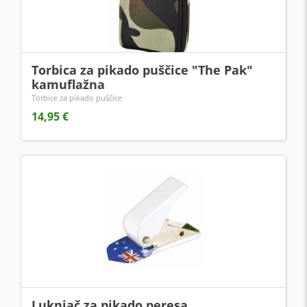
Torbica za pikado puščice "The Pak"
kamuflažna
Torbice za pikado puščice
14,95 €
Luknjač za pikado peresa