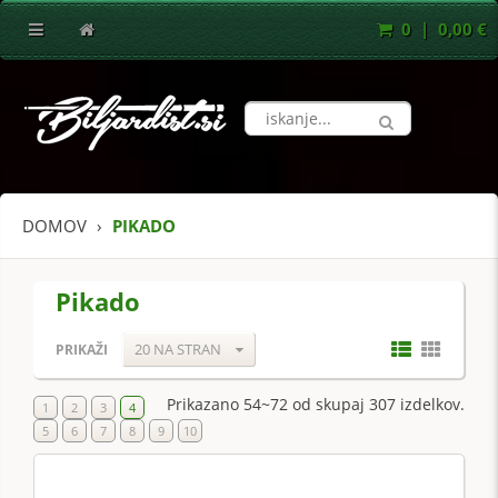
0 | 0,00 €
DOMOV
PIKADO
Pikado
20 NA STRAN
PRIKAŽI
Prikazano 54~72 od skupaj 307 izdelkov.
1
2
3
4
5
6
7
8
9
10