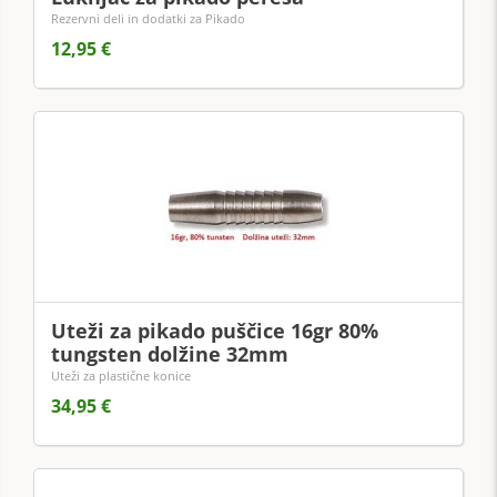
Rezervni deli in dodatki za Pikado
12,95 €
Uteži za pikado puščice 16gr 80%
tungsten dolžine 32mm
Uteži za plastične konice
34,95 €