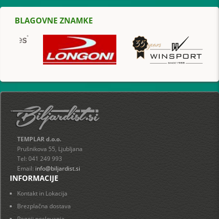
BLAGOVNE ZNAMKE
TEMPLAR d.o.o.
Prušnikova 55, Ljubljana
Tel: 041 249 993
Email:
info@biljardist.si
INFORMACIJE
Kontakt in Lokacija
Brezplačna dostava
Pogoji poslovanja