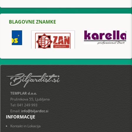
BLAGOVNE ZNAMKE
TEMPLAR d.o.o.
Prušnikova 55, Ljubljana
Tel: 041 249 993
Email:
info@biljardist.si
INFORMACIJE
Kontakt in Lokacija