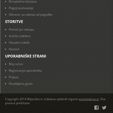
Brezplačna dostava
Pogoji poslovanja
Obrazec za odstop od pogodbe
STORITVE
Pomoč pri nakupu
Vračilo izdelkov
Aktualni izdelki
Novosti
UPORABNIŠKE STRANI
Moj račun
Registracija uporabnika
Prijava
Pozabljeno geslo
Copyright 2014 Biljardist.si. Izdelava spletnih trgovin
ecommerce.si
. Vse
pravice pridržane