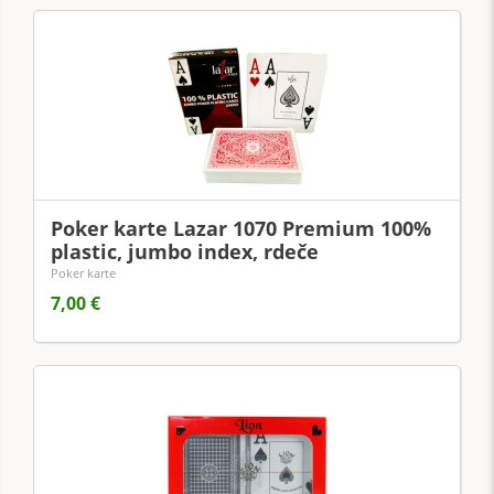
Poker karte Lazar 1070 Premium 100%
plastic, jumbo index, rdeče
Poker karte
7,00 €