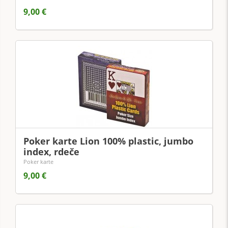
9,00 €
Poker karte Lion 100% plastic, jumbo
index, rdeče
Poker karte
9,00 €