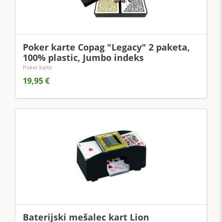
Poker karte Copag "Legacy" 2 paketa,
100% plastic, Jumbo indeks
Poker karte
19,95 €
Baterijski mešalec kart Lion