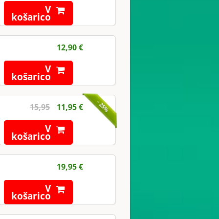
V
košarico
12,90 €
V
košarico
- 25%
15,95
11,95 €
V
košarico
19,95 €
V
košarico