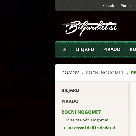
Kontakt
Pomoč pr
BILJARD
PIKADO
RO
DOMOV
ROČNI NOGOMET
RE
BILJARD
PIKADO
ROČNI NOGOMET
›
Mize za Ročni Nogomet
›
Rezervni deli in dodatki