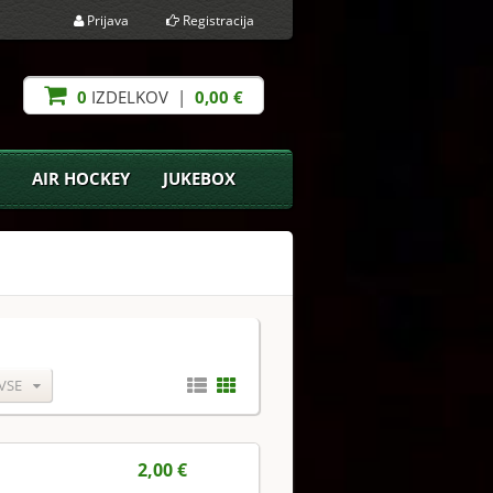
Prijava
Registracija
0
IZDELKOV |
0,00 €
AIR HOCKEY
JUKEBOX
VSE
2,00 €