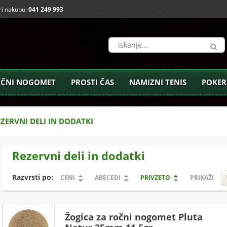
i nakupu:
041 249 993
ČNI NOGOMET
PROSTI ČAS
NAMIZNI TENIS
POKER
ZERVNI DELI IN DODATKI
Rezervni deli in dodatki
Razvrsti po:
CENI
ABECEDI
PRIVZETO
PRIKAŽI
Žogica za ročni nogomet Pluta