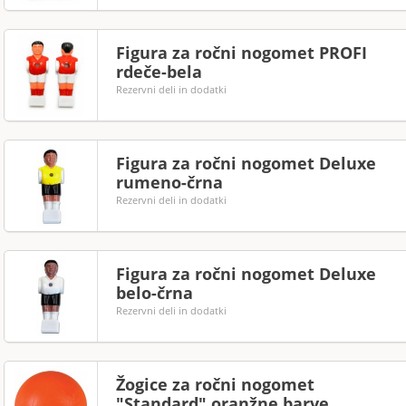
Figura za ročni nogomet PROFI
rdeče-bela
Rezervni deli in dodatki
Figura za ročni nogomet Deluxe
rumeno-črna
Rezervni deli in dodatki
Figura za ročni nogomet Deluxe
belo-črna
Rezervni deli in dodatki
Žogice za ročni nogomet
"Standard" oranžne barve,