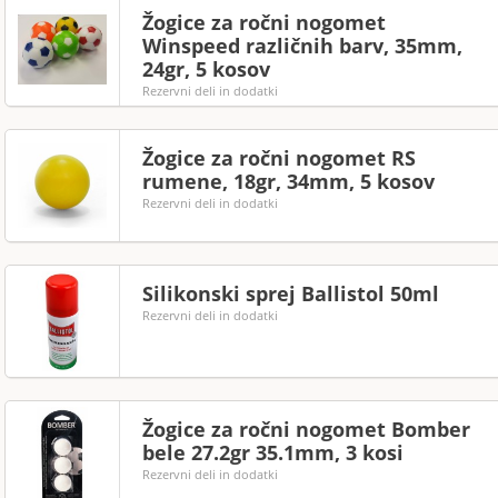
Žogice za ročni nogomet
Winspeed različnih barv, 35mm,
24gr, 5 kosov
Rezervni deli in dodatki
Žogice za ročni nogomet RS
rumene, 18gr, 34mm, 5 kosov
Rezervni deli in dodatki
Silikonski sprej Ballistol 50ml
Rezervni deli in dodatki
Žogice za ročni nogomet Bomber
bele 27.2gr 35.1mm, 3 kosi
Rezervni deli in dodatki