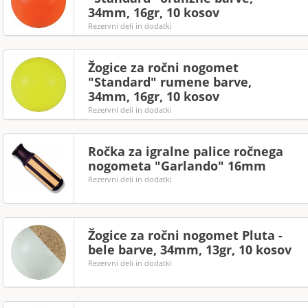
34mm, 16gr, 10 kosov
Rezervni deli in dodatki
Žogice za ročni nogomet
"Standard" rumene barve,
34mm, 16gr, 10 kosov
Rezervni deli in dodatki
Ročka za igralne palice ročnega
nogometa "Garlando" 16mm
Rezervni deli in dodatki
Žogice za ročni nogomet Pluta -
bele barve, 34mm, 13gr, 10 kosov
Rezervni deli in dodatki