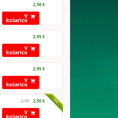
2,50 €
V
košarico
2,95 €
V
košarico
2,95 €
V
košarico
- 15%
2,95
2,50 €
V
košarico