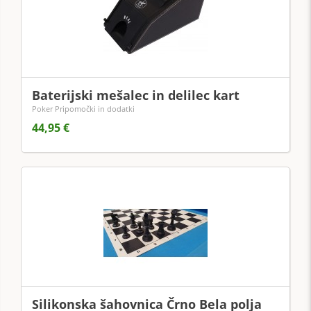
Baterijski mešalec in delilec kart
Poker Pripomočki in dodatki
44,95 €
Silikonska šahovnica Črno Bela polja