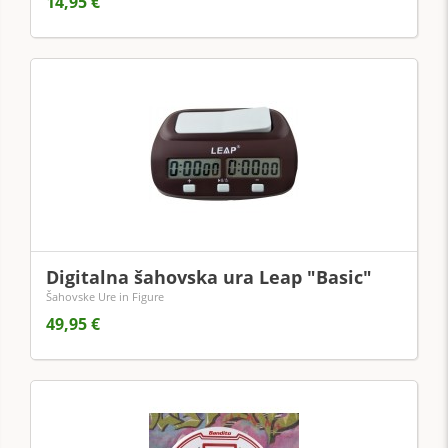
14,95 €
Digitalna šahovska ura Leap "Basic"
Šahovske Ure in Figure
49,95 €