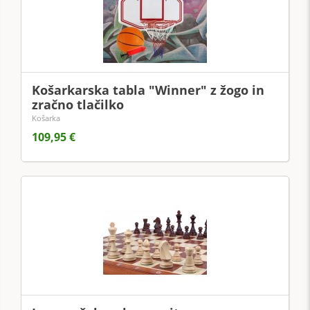
Košarkarska tabla "Winner" z žogo in
zračno tlačilko
Košarka
109,95 €