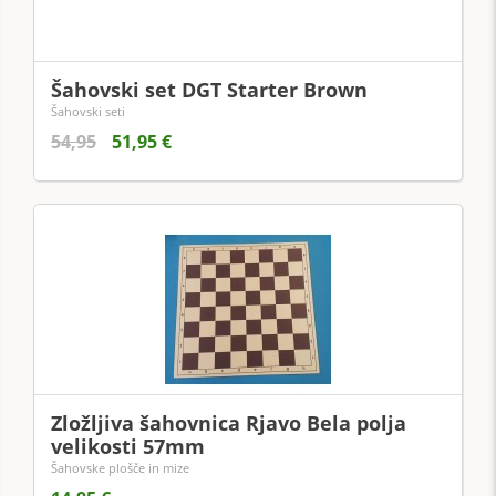
Šahovski set DGT Starter Brown
Šahovski seti
54,95
51,95 €
Zložljiva šahovnica Rjavo Bela polja
velikosti 57mm
Šahovske plošče in mize